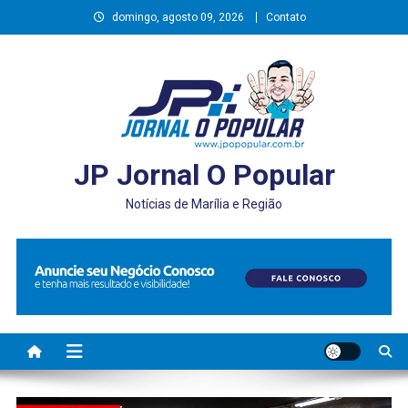
Skip
domingo, agosto 09, 2026
Contato
to
content
JP Jornal O Popular
Notícias de Marília e Região