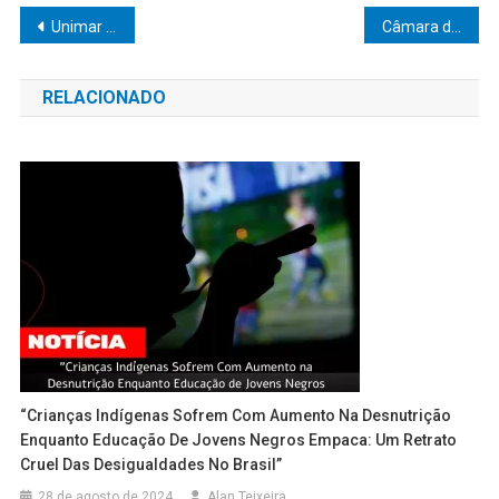
Navegação
Unimar destaca prática cirúrgica desde o primeiro ano no curso de Medicina
Câmara de Marília vota LDO 2027 e projeto que libera mais recursos para a Saúde antes do recesso
de
RELACIONADO
Post
“Crianças Indígenas Sofrem Com Aumento Na Desnutrição
Enquanto Educação De Jovens Negros Empaca: Um Retrato
Cruel Das Desigualdades No Brasil”
28 de agosto de 2024
Alan Teixeira