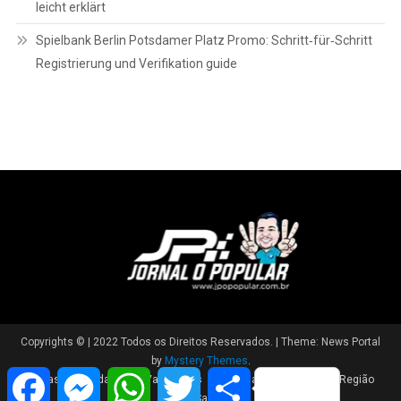
leicht erklärt
Spielbank Berlin Potsdamer Platz Promo: Schritt‑für‑Schritt
Registrierung und Verifikation guide
Copyrights © | 2022 Todos os Direitos Reservados.
|
Theme: News Portal
by
Mystery Themes
.
Facebook
Messenger
WhatsApp
Twitter
Share
Brasil
Cidade
Variedades
Polícia
Política
Região
Saúde