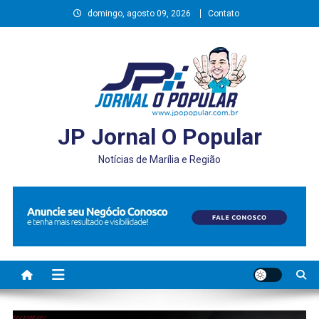
Skip
domingo, agosto 09, 2026
Contato
to
content
JP Jornal O Popular
Notícias de Marília e Região