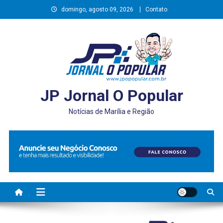
Skip
domingo, agosto 09, 2026
Contato
to
content
JP Jornal O Popular
Notícias de Marília e Região