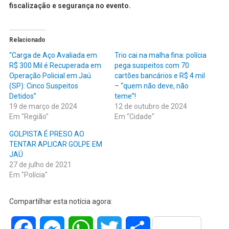
fiscalização e segurança no evento.
Relacionado
“Carga de Aço Avaliada em
Trio cai na malha fina: polícia
R$ 300 Mil é Recuperada em
pega suspeitos com 70
Operação Policial em Jaú
cartões bancários e R$ 4 mil
(SP): Cinco Suspeitos
– “quem não deve, não
Detidos”
teme”!
19 de março de 2024
12 de outubro de 2024
Em "Região"
Em "Cidade"
GOLPISTA É PRESO AO
TENTAR APLICAR GOLPE EM
JAÚ
27 de julho de 2021
Em "Polícia"
Compartilhar esta notícia agora:
Facebook
Messenger
WhatsApp
Twitter
Share