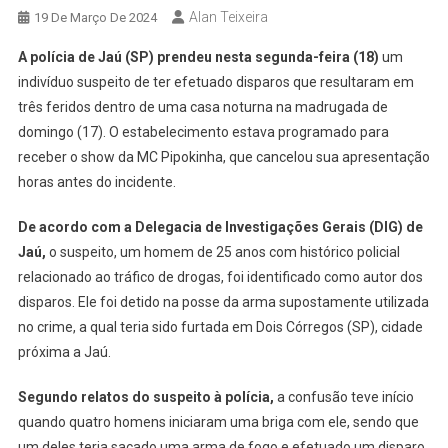
Alan Teixeira
19 De Março De 2024
A polícia de Jaú (SP) prendeu nesta segunda-feira (18)
um
indivíduo suspeito de ter efetuado disparos que resultaram em
três feridos dentro de uma casa noturna na madrugada de
domingo (17). O estabelecimento estava programado para
receber o show da MC Pipokinha, que cancelou sua apresentação
horas antes do incidente.
De acordo com a Delegacia de Investigações Gerais (DIG) de
Jaú,
o suspeito, um homem de 25 anos com histórico policial
relacionado ao tráfico de drogas, foi identificado como autor dos
disparos. Ele foi detido na posse da arma supostamente utilizada
no crime, a qual teria sido furtada em Dois Córregos (SP), cidade
próxima a Jaú.
Segundo relatos do suspeito à polícia,
a confusão teve início
quando quatro homens iniciaram uma briga com ele, sendo que
um deles teria sacado uma arma de fogo e efetuado um disparo