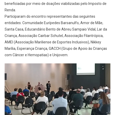
Ser
beneficiadas por meio de doações viabilizadas pelo Imposto de
Beneficiadas
Renda.
Por
Participaram do encontro representantes das seguintes
Doações
entidades: Comunidade Eurípedes Barsanulfo, Amor de Mãe,
Pelo
Santa Casa, Educandário Bento de Abreu Sampaio Vidal, Lar da
Imposto
Criança, Associação Cairbar Schutel, Associação Filantrópica,
De
AMEI (Associação Mariliense de Esportes Inclusivos), Nikkey
Renda
Marília, Esperança Criança, GACCH (Grupo de Apoio às Crianças
com Câncer e Hemopatias) e Unijovem.