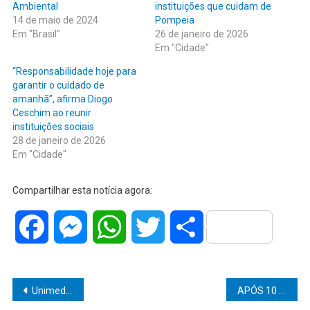
Ambiental
instituições que cuidam de
14 de maio de 2024
Pompeia
Em "Brasil"
26 de janeiro de 2026
Em "Cidade"
“Responsabilidade hoje para
garantir o cuidado de
amanhã”, afirma Diogo
Ceschim ao reunir
instituições sociais
28 de janeiro de 2026
Em "Cidade"
Compartilhar esta notícia agora:
Facebook
Messenger
WhatsApp
Twitter
Share
Navegação
Unimed Marília marcará presença, mais uma vez, no retorno do Japan Fest em Marília.
APÓS 10 MESES, CASO DE IDOSA ENCONTRADA MORTA EM METRÔ DE SÃO PAULO AINDA CONTINUA SEM SOLUÇÃO