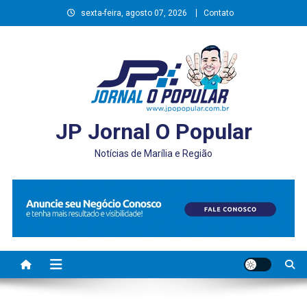
Skip
sexta-feira, agosto 07, 2026
Contato
to
content
JP Jornal O Popular
Notícias de Marília e Região