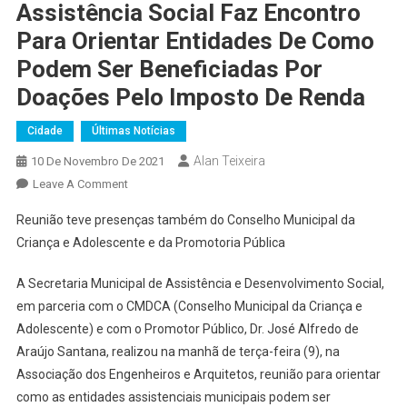
Assistência Social Faz Encontro
Para Orientar Entidades De Como
Podem Ser Beneficiadas Por
Doações Pelo Imposto De Renda
Cidade
Últimas Notícias
Alan Teixeira
10 De Novembro De 2021
On
Leave A Comment
Assistência
Reunião teve presenças também do Conselho Municipal da
Social
Criança e Adolescente e da Promotoria Pública
Faz
Encontro
A Secretaria Municipal de Assistência e Desenvolvimento Social,
Para
em parceria com o CMDCA (Conselho Municipal da Criança e
Orientar
Adolescente) e com o Promotor Público, Dr. José Alfredo de
Entidades
De
Araújo Santana, realizou na manhã de terça-feira (9), na
Como
Associação dos Engenheiros e Arquitetos, reunião para orientar
Podem
como as entidades assistenciais municipais podem ser