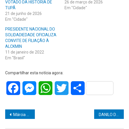
VOTADO DA HISTÓRIA DE
26 de março de 2026
TUPÃ
Em "Cidade"
21 de junho de 2026
Em "Cidade"
PRESIDENTE NACIONAL DO
SOLIDADIEDADE OFICIALIZA
CONVITE DE FILIAÇÃO À
ALCKMIN
11 de janeiro de 2022
Em "Brasil"
Compartilhar esta notícia agora:
Facebook
Messenger
WhatsApp
Twitter
Share
Navegação
Márcia Mesquita destaca avanço histórico: Hospital Oncológico Unimar é habilitado para oferecer radioterapia pelo SUS em Marília e região
DANILO DA SAÚDE PROMOVE AUDIÊNCIA NA CÂMARA DE MARÍLIA PARA FORTALECER A REDE DE PROTEÇÃO À PESSOA IDOSA E AMPLIAR O COMBATE À VIOLÊNCIA
de