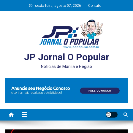
Skip
sexta-feira, agosto 07, 2026
Contato
to
content
JP Jornal O Popular
Notícias de Marília e Região