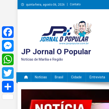
Skip
Contato
quinta-feira, agosto 06, 2026
to
content
Facebook
JP Jornal O Popular
Messenger
Notícias de Marília e Região
WhatsApp
Notícias
Brasil
Cidade
Entrevista
Twitter
Share