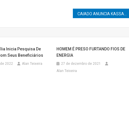
CAIADO ANUNCIA KASSAB COMO VICE E PSD FECHA CHAPA PRÓPRIA PARA DISPUTAR A PRESIDÊNCIA EM 2026
ia Inicia Pesquisa De
HOMEM É PRESO FURTANDO FIOS DE
Com Seus Beneficiários
ENERGIA
 de 2022
Alan Teixeira
27 de dezembro de 2021
Alan Teixeira