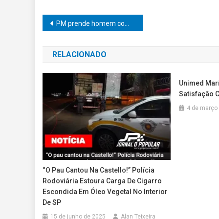
Navegação
PM prende homem com mais de 300 porções de drogas durante patrulhamento no bairro Primavera, em Marília
de
RELACIONADO
Post
Unimed Maríl
Satisfação 
4 de março
“O Pau Cantou Na Castello!” Polícia
Rodoviária Estoura Carga De Cigarro
Escondida Em Óleo Vegetal No Interior
De SP
15 de junho de 2025
Alan Teixeira