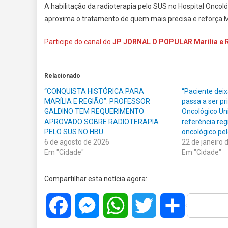
A habilitação da radioterapia pelo SUS no Hospital Oncol
aproxima o tratamento de quem mais precisa e reforça M
Participe do canal do
JP JORNAL O POPULAR Marília e 
Relacionado
“CONQUISTA HISTÓRICA PARA
“Paciente dei
MARÍLIA E REGIÃO”: PROFESSOR
passa a ser pr
GALDINO TEM REQUERIMENTO
Oncológico Un
APROVADO SOBRE RADIOTERAPIA
referência re
PELO SUS NO HBU
oncológico pe
6 de agosto de 2026
22 de janeiro 
Em "Cidade"
Em "Cidade"
Compartilhar esta notícia agora:
Facebook
Messenger
WhatsApp
Twitter
Share