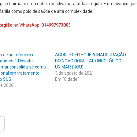
ógico Unimar é uma notícia positiva para toda a região. É um avanço que
arília como polo de saúde de alta complexidade.
Região
no WhatsApp:
014997973003
.
xa de ser número e
ACONTECEU HOJE A INAUGURAÇÃO
ioridade”: Hospital
DO NOVO HOSPITAL ONCOLÓGICO
imar consolida-se como
UNIMAR (HOU)
gional em tratamento
3 de agosto de 2021
lo SUS
Em "Cidade"
de 2026