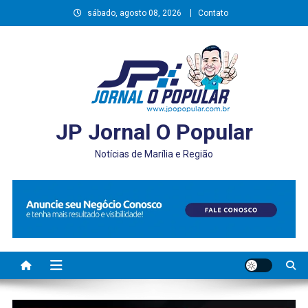
Skip
sábado, agosto 08, 2026
Contato
to
content
JP Jornal O Popular
Notícias de Marília e Região