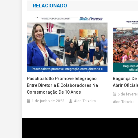
RELACIONADO
Post
Paschoalotto Promove Integração
Bagunça De 
Entre Diretoria E Colaboradores Na
Abrir Oficia
Comemoração De 10 Anos
6 de fevere
1 de junho de 2023
Alan Teixeira
Alan Teixeira