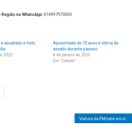
e Região no WhatsApp:
014997973003
 é assaltado e feito
Aposentado de 72 anos é vítima de
lia
assalto durante passeio
de 2022
8 de janeiro de 2025
Em "Cidade"
Viatura da PM bate em defensa metálica na SP-270 em Salto Grande; ninguém ficou ferido