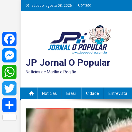
Skip
Contato
sábado, agosto 08, 2026
to
content
Facebook
JP Jornal O Popular
Messenger
Notícias de Marília e Região
WhatsApp
Notícias
Brasil
Cidade
Entrevista
Twitter
Share