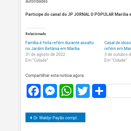
autoridades.
Participe do canal do JP JORNAL O POPULAR Marília 
Relacionado
Família é feita refém durante assalto
Casal de idoso
no Jardim Betânia em Marília
refém em Marí
31 de agosto de 2022
3 de outubro 
Em "Cidade"
Em "Cidade"
Compartilhar esta notícia agora:
Facebook
Messenger
WhatsApp
Twitter
Share
Navegação
Dr. Waldyr Payão completa 65 anos e celebra uma trajetória de 40 anos dedicada à advocacia em Marília
de