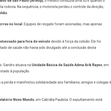
ado de São Paulo (Artesp)
, o médico conduzia uma SUV quando o
la rodovia. Na sequência, o motorista perdeu o controle da direção,
nhão
.
rreu no local
. Equipes de resgate foram acionadas, mas apenas
emessado para fora do veículo
devido à força da colisão. Ele foi
ado de saúde não havia sido divulgado até a conclusão desta
ão. Sandro atuava na
Unidade Básica de Saúde Adma Arik Rayes
, em
estado à população.
ou a perda e manifestou solidariedade aos familiares, amigos e colegas 
elatório Novo Mundo
, em Cabrália Paulista. O sepultamento está