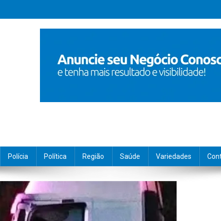
Polícia
Política
Região
Saúde
Variedades
Con