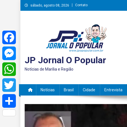
Skip
Contato
sábado, agosto 08, 2026
to
content
Facebook
JP Jornal O Popular
Messenger
Notícias de Marília e Região
WhatsApp
Notícias
Brasil
Cidade
Entrevista
Twitter
Share