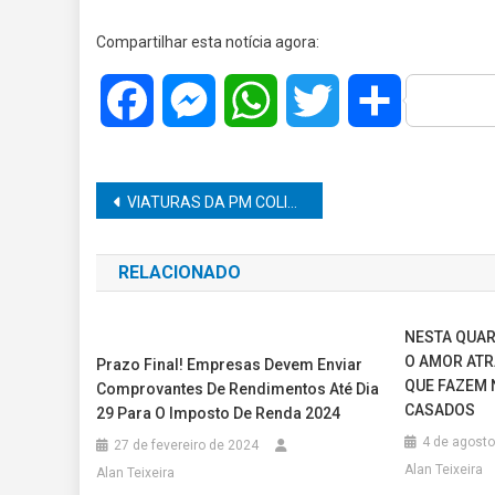
Compartilhar esta notícia agora:
Facebook
Messenger
WhatsApp
Twitter
Share
Navegação
VIATURAS DA PM COLIDEM NA RAPOSO TAVARES DURANTE DESLOCAMENTO PARA ATENDER ROUBO EM PALMITAL; POLICIAL FICA FERIDO
de
RELACIONADO
Post
NESTA QUAR
O AMOR ATR
Prazo Final! Empresas Devem Enviar
QUE FAZEM 
Comprovantes De Rendimentos Até Dia
CASADOS
29 Para O Imposto De Renda 2024
4 de agosto
27 de fevereiro de 2024
Alan Teixeira
Alan Teixeira