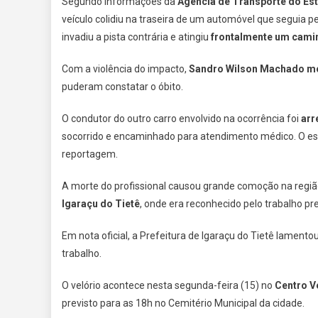
Segundo informações da
Agência de Transporte do Est
veículo colidiu na traseira de um automóvel que seguia pe
invadiu a pista contrária e atingiu
frontalmente um cami
Com a violência do impacto,
Sandro Wilson Machado mo
puderam constatar o óbito.
O condutor do outro carro envolvido na ocorrência foi
arr
socorrido e encaminhado para atendimento médico. O est
reportagem.
A morte do profissional causou grande comoção na regi
Igaraçu do Tietê
, onde era reconhecido pelo trabalho pr
Em nota oficial, a Prefeitura de Igaraçu do Tietê lament
trabalho.
O velório acontece nesta segunda-feira (15) no
Centro V
previsto para as 18h no Cemitério Municipal da cidade.