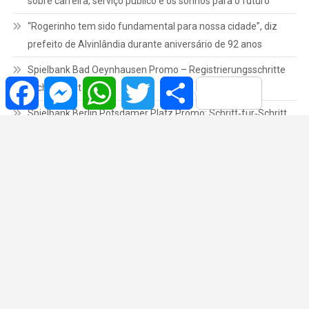
sobre carreira, serviço público e os sonhos para o futuro
“Rogerinho tem sido fundamental para nossa cidade”, diz
prefeito de Alvinlândia durante aniversário de 92 anos
Spielbank Bad Oeynhausen Promo – Registrierungsschritte
Facebook
Messenger
WhatsApp
Twitter
Share
leicht erklärt
Spielbank Berlin Potsdamer Platz Promo: Schritt‑für‑Schritt
Registrierung und Verifikation guide