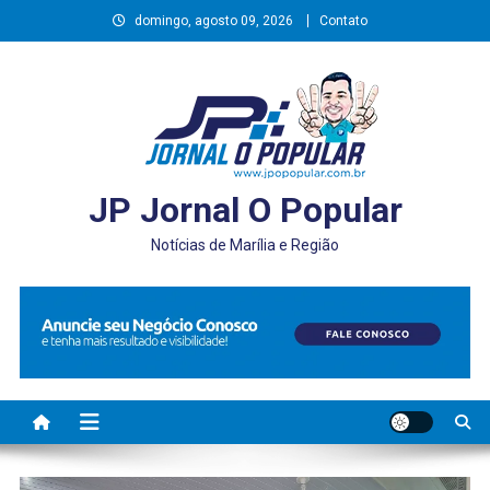
Skip
domingo, agosto 09, 2026
Contato
to
content
JP Jornal O Popular
Notícias de Marília e Região