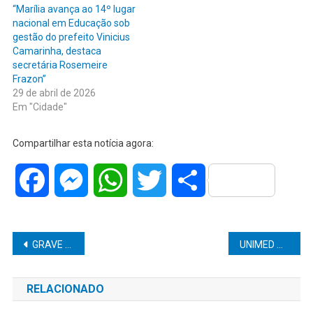
“Marília avança ao 14º lugar
nacional em Educação sob
gestão do prefeito Vinicius
Camarinha, destaca
secretária Rosemeire
Frazon”
29 de abril de 2026
Em "Cidade"
Compartilhar esta notícia agora:
Facebook
Messenger
WhatsApp
Twitter
Share
Navegação
GRAVE ACIDENTE NA RODOVIA LOURENÇO LOZANO MATA MÉDICO DE 51 ANOS E DEIXA FERIDO EM CABRÁLIA PAULISTA
UNIMED MARÍLIA REFORÇA COMPROMISSO SOCIAL E DESTINA DOAÇÕES DA CAMPANHA DO AGASALHO AO ASILO LAR SÃO VICENTE DE PAULO
de
RELACIONADO
Post