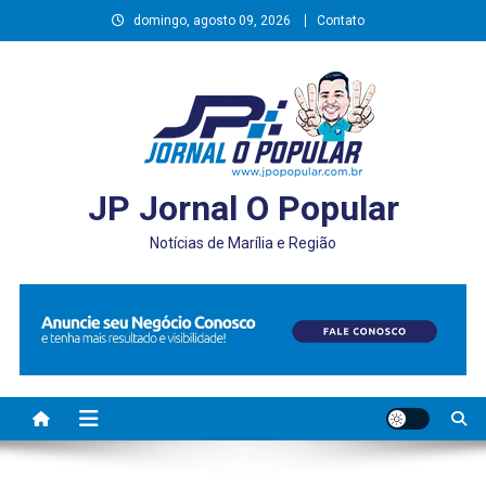
Skip
domingo, agosto 09, 2026
Contato
to
content
JP Jornal O Popular
Notícias de Marília e Região