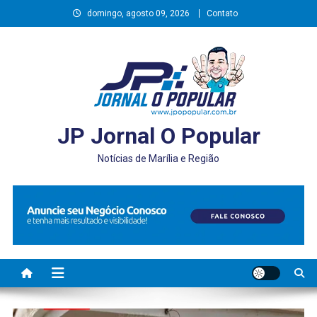
Skip
domingo, agosto 09, 2026
Contato
to
content
JP Jornal O Popular
Notícias de Marília e Região