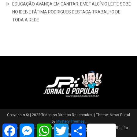
EDUCAÇÃO AVANÇA EM CANITAR: EMEF ALCÍNIO LEITE SOBE
NO IDEB E FÁTIMA RODRIGUES DESTACA TRABALHO DE
TODA A REDE
Copyrights © | 2022 Todos os Direitos Reservados.
|
Theme: News Portal
by
Mystery Themes
.
Facebook
Messenger
WhatsApp
Twitter
Share
Brasil
Cidade
Variedades
Polícia
Política
Região
Saúde