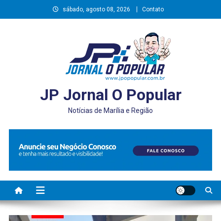
Skip
sábado, agosto 08, 2026
Contato
to
content
JP Jornal O Popular
Notícias de Marília e Região