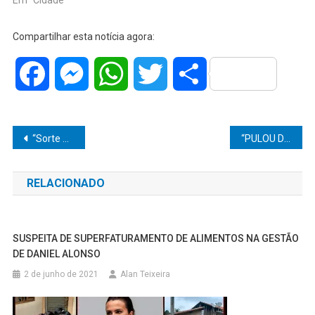
Compartilhar esta notícia agora:
Facebook
Messenger
WhatsApp
Twitter
Share
Navegação
“Sorte grande em Pirajuí”: aposta feita na cidade leva mais de R$ 280 mil na Lotofácil
“PULOU DO CAMINHÃO E FUGIU PELO CANAVIAL”: Polícia recupera 18 cabeças de gado furtadas após perseguição no interior de SP
de
RELACIONADO
Post
SUSPEITA DE SUPERFATURAMENTO DE ALIMENTOS NA GESTÃO
DE DANIEL ALONSO
2 de junho de 2021
Alan Teixeira