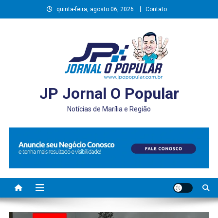
Skip
quinta-feira, agosto 06, 2026
Contato
to
content
JP Jornal O Popular
Notícias de Marília e Região