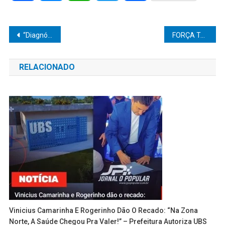
Navegação
“Diagnóstico precoce é a chave para mudar vidas”, afirma Vânia Ramos ao JP JORNAL O POPULAR sobre projeto que fortalece cuidado com crianças em Marília
FORÇA TÁTICA PRENDE SUSPEITO POR TENTATIVA DE FURTO E ESCLARECE CRIMES EM COMÉRCIO DE MARÍLIA
de
RELACIONADO
Post
Vinicius Camarinha E Rogerinho Dão O Recado: “Na Zona
Norte, A Saúde Chegou Pra Valer!” – Prefeitura Autoriza UBS