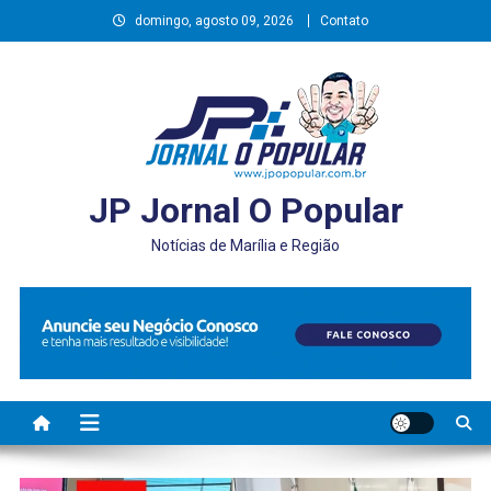
Skip
domingo, agosto 09, 2026
Contato
to
content
JP Jornal O Popular
Notícias de Marília e Região