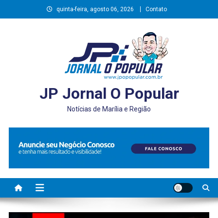
Skip
quinta-feira, agosto 06, 2026
Contato
to
content
JP Jornal O Popular
Notícias de Marília e Região