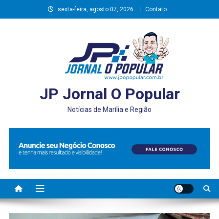
Skip
sexta-feira, agosto 07, 2026
Contato
to
content
JP Jornal O Popular
Notícias de Marília e Região