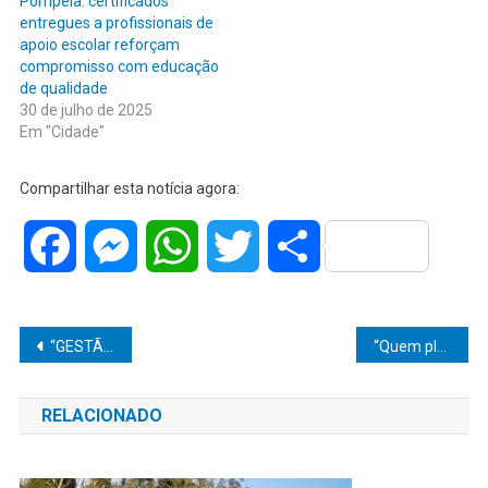
Pompeia: certificados
entregues a profissionais de
apoio escolar reforçam
compromisso com educação
de qualidade
30 de julho de 2025
Em "Cidade"
Compartilhar esta notícia agora:
Facebook
Messenger
WhatsApp
Twitter
Share
Navegação
“GESTÃO DIOGO CESCHIM COLOCA POMPEIA ENTRE AS CIDADES COM MELHOR CONTROLE DA DENGUE NA REGIÃO”
“Quem planta amizade, colhe respeito”: André Sudaia, o “Turquinho”, celebra 44 anos cercado de carinho e reconhecimento em Marília
de
RELACIONADO
Post