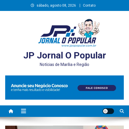
Skip
sábado, agosto 08, 2026
Contato
to
content
JP Jornal O Popular
Notícias de Marília e Região