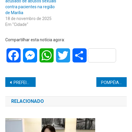
acusado de abusos sexuais
contra pacientes na região
de Marília
18 de novembro de 2025
Em "Cidade"
Compartilhar esta notícia agora:
Facebook
Messenger
WhatsApp
Twitter
Share
Navegação
PREFEITO MATHEUS MORIS CONFIRMA FEIRA DA AMIZADE EM ORIENTE COM EDIÇÃO ESPECIAL NO MÊS DAS MÃES
POMPÉIA: PM PRENDE DOIS IRMÃOS POR TRÁFICO E APREENDE 163 PINOS DE COCAÍNA EM ÁREA CONHECIDA PELO CRIME
de
RELACIONADO
Post