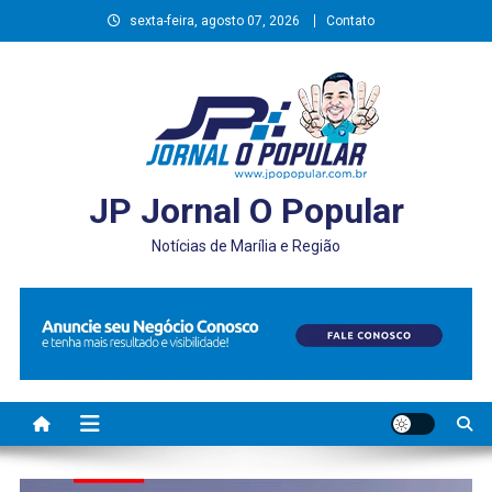
Skip
sexta-feira, agosto 07, 2026
Contato
to
content
JP Jornal O Popular
Notícias de Marília e Região