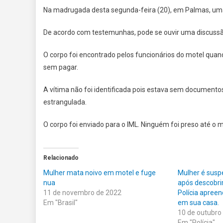
Na madrugada desta segunda-feira (20), em Palmas, uma
De acordo com testemunhas, pode se ouvir uma discuss
O corpo foi encontrado pelos funcionários do motel qua
sem pagar.
A vítima não foi identificada pois estava sem documentos
estrangulada.
O corpo foi enviado para o IML. Ninguém foi preso até o
Relacionado
Mulher mata noivo em motel e fuge
Mulher é suspe
nua
após descobrir
11 de novembro de 2022
Polícia apree
Em "Brasil"
em sua casa.
10 de outubro
Em "Polícia"