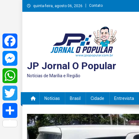
Skip
Contato
quinta-feira, agosto 06, 2026
to
content
Facebook
JP Jornal O Popular
Messenger
Notícias de Marília e Região
WhatsApp
Notícias
Brasil
Cidade
Entrevista
Twitter
Share