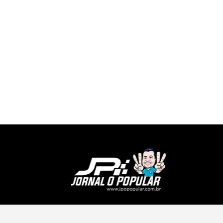
 Portal by
Mystery Themes
.
Brasil
Ci