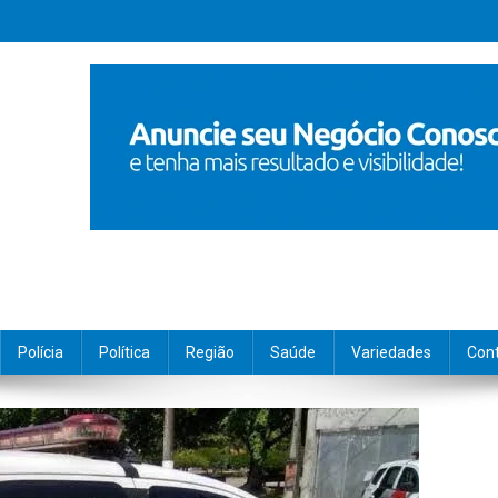
Polícia
Política
Região
Saúde
Variedades
Con