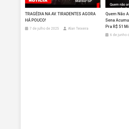
TRAGÉDIA NA AV. TIRADENTES AGORA
Quem Não Ar
HÁ POUCO!
Sena Acumul
Pra R$ 51 Mi
7 de julho de 2025
Alan Teixeira
6 de junho 