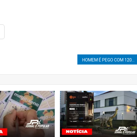
HOMEM É PEGO COM 120 M DE FIOS DE COBRE NA REGIÃO CENTRAL DE MARÍLIA.