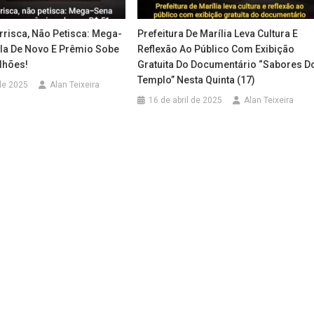
risca, Não Petisca: Mega-
Prefeitura De Marília Leva Cultura E
a De Novo E Prêmio Sobe
Reflexão Ao Público Com Exibição
lhões!
Gratuita Do Documentário “Sabores D
Templo” Nesta Quinta (17)
de 2025
Alan Teixeira
16 de abril de 2025
Alan Teixeira