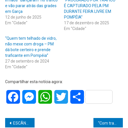
e vão parar atrás das grades
É CAPTURADO PELA PM
em Garça
DURANTE FEIRA LIVRE EM
12 de junho de 2025
POMPÉIA”
Em "Cidade"
17 de dezembro de 2025
Em "Cidade"
“Quem tem telhado de vidro,
não mexe com droga – PM
dá bote certeiro e prende
traficante em Pompéia”
27 de setembro de 2024
Em "Cidade"
Compartilhar esta notícia agora:
Facebook
Messenger
WhatsApp
Twitter
Share
Navegação
ESCÂNDALO EM DUARTINA: MOTORISTA DE AMBULÂNCIA É ACUSADO DE IMPORTUNAÇÃO SEXUAL CONTRA PACIENTE SOB EFEITO DE MEDICAÇÃO
“Com trabalho intenso e prevenção, Marília mantém dengue sob controle”, destaca Dra. Paloma durante ação especial em Amadeu Amaral