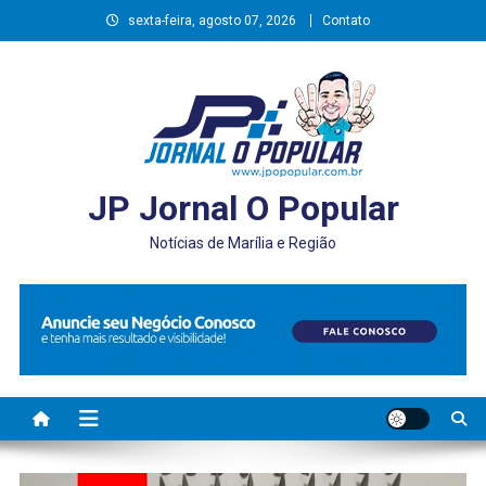
Skip
sexta-feira, agosto 07, 2026
Contato
to
content
JP Jornal O Popular
Notícias de Marília e Região