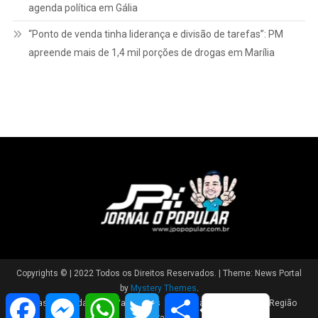
agenda política em Gália
“Ponto de venda tinha liderança e divisão de tarefas”: PM
apreende mais de 1,4 mil porções de drogas em Marília
Copyrights © | 2022 Todos os Direitos Reservados.
|
Theme: News Portal
by
Mystery Themes
.
Facebook
Messenger
WhatsApp
Twitter
Share
Brasil
Cidade
Variedades
Polícia
Política
Região