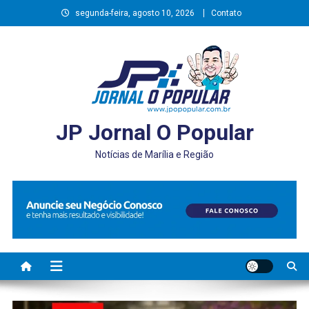
Skip
segunda-feira, agosto 10, 2026
Contato
to
content
JP Jornal O Popular
Notícias de Marília e Região