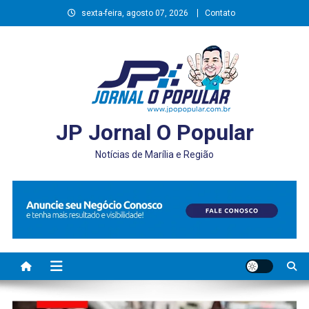
Skip
sexta-feira, agosto 07, 2026
Contato
to
content
JP Jornal O Popular
Notícias de Marília e Região