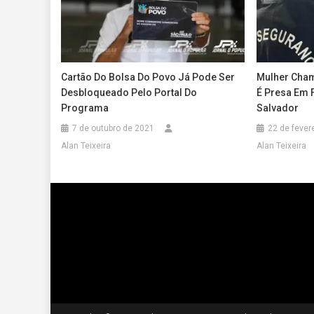
Cartão Do Bolsa Do Povo Já Pode Ser
Mulher Cha
Desbloqueado Pelo Portal Do
É Presa Em 
Programa
Salvador
7 de outubro de 2021
22 de fever
Alan Teixeira
Alan Teixeira