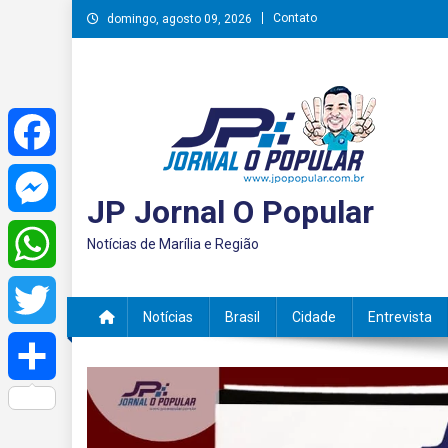
Skip
Contato
domingo, agosto 09, 2026
to
content
Facebook
JP Jornal O Popular
Messenger
Notícias de Marília e Região
WhatsApp
Notícias
Brasil
Cidade
Entrevista
Twitter
Share