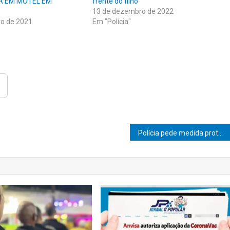
A EM MOTEL EM
frente do filho
13 de dezembro de 2022
ro de 2021
Em "Polícia"
Polícia pede medida protetiva para criança agredida por padrasto