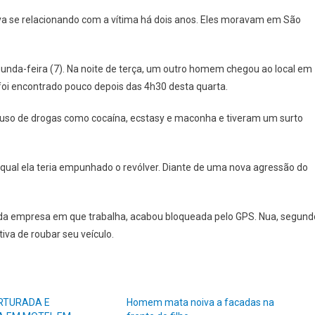
va se relacionando com a vítima há dois anos. Eles moravam em São
gunda-feira (7). Na noite de terça, um outro homem chegou ao local em
o foi encontrado pouco depois das 4h30 desta quarta.
 uso de drogas como cocaína, ecstasy e maconha e tiveram um surto
qual ela teria empunhado o revólver. Diante de uma nova agressão do
 da empresa em que trabalha, acabou bloqueada pelo GPS. Nua, segund
iva de roubar seu veículo.
RTURADA E
Homem mata noiva a facadas na