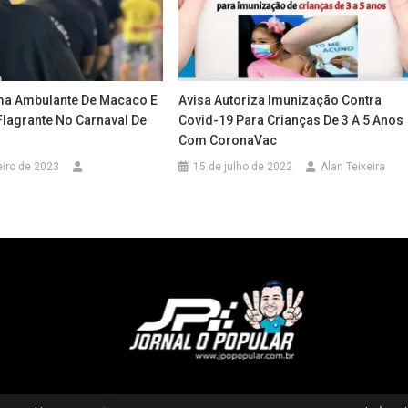
ma Ambulante De Macaco E
Avisa Autoriza Imunização Contra
Flagrante No Carnaval De
Covid-19 Para Crianças De 3 A 5 Anos
Com CoronaVac
eiro de 2023
15 de julho de 2022
Alan Teixeira