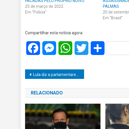
FACADAS PELO PRÓPRIO NOIVO
ASSASSINAD
25 de março de 2022
PALMAS
Em "Polícia"
20 de setemb
Em "Brasil"
Compartilhar esta notícia agora:
Facebook
Messenger
WhatsApp
Twitter
Share
Navegação
Lula diz a parlamentares “Nossa ‘regra de ouro’ será o combate à fome”
de
RELACIONADO
Post