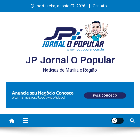
Skip
sexta-feira, agosto 07, 2026
Contato
to
content
JP Jornal O Popular
Notícias de Marília e Região