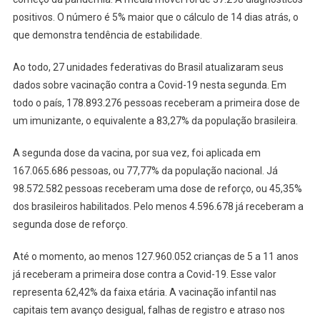
Morte
positivos. O número é 5% maior que o cálculo de 14 dias atrás, o
Por
Covid-
que demonstra tendência de estabilidade.
19
Está
Ao todo, 27 unidades federativas do Brasil atualizaram seus
Em
dados sobre vacinação contra a Covid-19 nesta segunda. Em
Alta
todo o país, 178.893.276 pessoas receberam a primeira dose de
Há
um imunizante, o equivalente a 83,27% da população brasileira.
11
Dias
A segunda dose da vacina, por sua vez, foi aplicada em
No
167.065.686 pessoas, ou 77,77% da população nacional. Já
Brasil
98.572.582 pessoas receberam uma dose de reforço, ou 45,35%
dos brasileiros habilitados. Pelo menos 4.596.678 já receberam a
segunda dose de reforço.
Até o momento, ao menos 127.960.052 crianças de 5 a 11 anos
já receberam a primeira dose contra a Covid-19. Esse valor
representa 62,42% da faixa etária. A vacinação infantil nas
capitais tem avanço desigual, falhas de registro e atraso nos