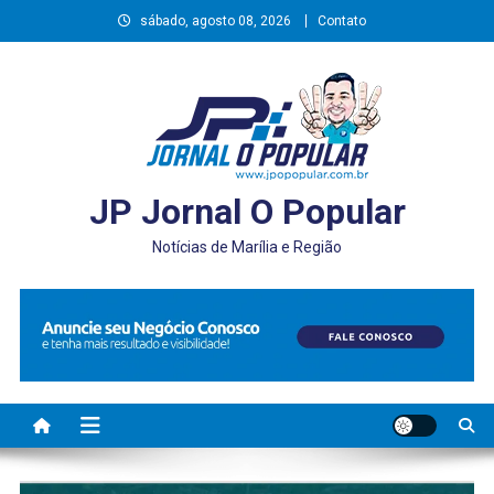
Skip
sábado, agosto 08, 2026
Contato
to
content
JP Jornal O Popular
Notícias de Marília e Região