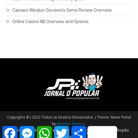
Caesars Windsor Giovanni’s Gems Review Overview
Online Casino NB Overview and Options
Copyrights © | 2022 Todos os Direitos Reservados.
|
Theme: News Portal
by
Mystery Themes
.
Facebook
Messenger
WhatsApp
Twitter
Share
Brasil
Cidade
Variedades
Polícia
Política
Região
Saúde