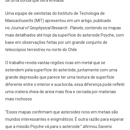
de uma sonda que será enviada.
Para
Estuda
Uma equipe de cientistas do Instituto de Tecnologia de
Astero
Massachusetts (MIT) apresentou em um artigo, publicado
Avalia
Em
no
Journal of Geophysical Research : Planets,
contendo os mapas
R$
mais detalhados até hoje da superfície do asteroide Psyche, com
50
base em observações feitas por um grande conjunto de
Quatri
telescópios terrestres no norte do Chile.
O trabalho revela vastas regiões ricas em metal que se
estendem pela superfície do asteróide, juntamente com uma
grande depressão que parece ter uma textura de superfície
diferente entre o interior e sua borda; essa diferença pode refletir
uma cratera cheia de areia mais fina e cercada por materiais
mais rochosos.
“Esses mapas confirmam que asteroides ricos em metais são
mundos interessantes e enigmáticos. É outra razão para esperar
que a missão Psyche vá para o asteroide.” afirmou Saverio