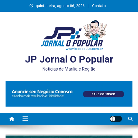
Skip
quinta-feira, agosto 06, 2026
Contato
to
content
JP Jornal O Popular
Notícias de Marília e Região