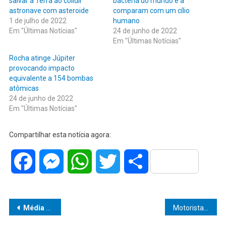
salvar a Terra ao colidir
bactéria do mundo e a
astronave com asteroide
comparam com um cílio
1 de julho de 2022
humano
Em "Últimas Notícias"
24 de junho de 2022
Em "Últimas Notícias"
Rocha atinge Júpiter
provocando impacto
equivalente a 154 bombas
atômicas
24 de junho de 2022
Em "Últimas Notícias"
Compartilhar esta notícia agora:
Facebook
Messenger
WhatsApp
Twitter
Share
Navegação
Média móvel de mortes por Covid-19 está em alta há 11 dias no Brasil
Motorista de aplicativo leva tiro na cabeça e nas costas e é encontrada viva