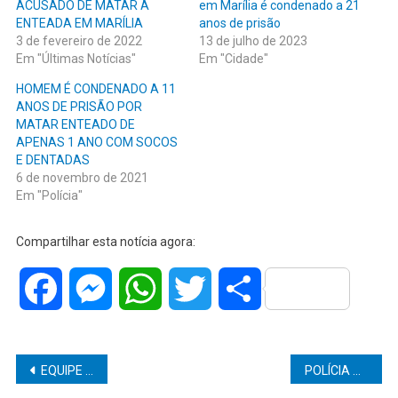
ACUSADO DE MATAR A
em Marília é condenado a 21
ENTEADA EM MARÍLIA
anos de prisão
3 de fevereiro de 2022
13 de julho de 2023
Em "Últimas Notícias"
Em "Cidade"
HOMEM É CONDENADO A 11
ANOS DE PRISÃO POR
MATAR ENTEADO DE
APENAS 1 ANO COM SOCOS
E DENTADAS
6 de novembro de 2021
Em "Polícia"
Compartilhar esta notícia agora:
Facebook
Messenger
WhatsApp
Twitter
Share
Navegação
EQUIPE YARA CLUBE/ SELJ-MARÍLIA PERDE JOGO EM MADRID NA ESPANHA
POLÍCIA PRENDE ADOLESCETE DE 17 ANOS POR TRÁFICO DE DROGAS NA VILA BARROS