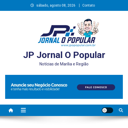
Skip
sábado, agosto 08, 2026
Contato
to
content
JP Jornal O Popular
Notícias de Marília e Região