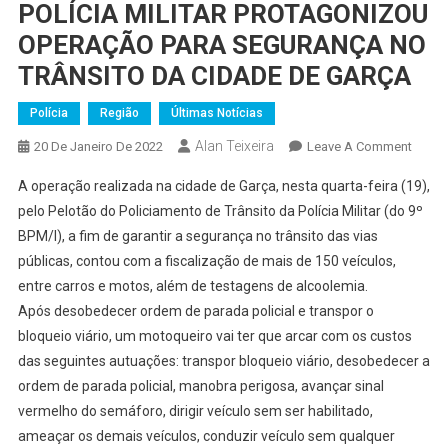
POLÍCIA MILITAR PROTAGONIZOU
OPERAÇÃO PARA SEGURANÇA NO
TRÂNSITO DA CIDADE DE GARÇA
Polícia
Região
Últimas Notícias
Alan Teixeira
On
20 De Janeiro De 2022
Leave A Comment
POLÍC
A operação realizada na cidade de Garça, nesta quarta-feira (19),
MILIT
pelo Pelotão do Policiamento de Trânsito da Polícia Militar (do 9º
PROT
BPM/I), a fim de garantir a segurança no trânsito das vias
OPER
públicas, contou com a fiscalização de mais de 150 veículos,
PARA
SEGU
entre carros e motos, além de testagens de alcoolemia.
NO
Após desobedecer ordem de parada policial e transpor o
TRÂN
bloqueio viário, um motoqueiro vai ter que arcar com os custos
DA
das seguintes autuações: transpor bloqueio viário, desobedecer a
CIDA
ordem de parada policial, manobra perigosa, avançar sinal
DE
vermelho do semáforo, dirigir veículo sem ser habilitado,
GARÇ
ameaçar os demais veículos, conduzir veículo sem qualquer