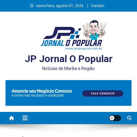
Skip
sexta-feira, agosto 07, 2026
Contato
to
content
JP Jornal O Popular
Notícias de Marília e Região