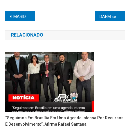
Navegação
MARIDO DE PREFEITA É PRESO COM 86 PEDRAS DE CRACK EM CARRO OFICIAL
DAEM se compromete a discutir plano de carreira com servidores(as)
de
RELACIONADO
Post
“Seguimos Em Brasília Em Uma Agenda Intensa Por Recursos
E Desenvolvimento”, Afirma Rafael Santana