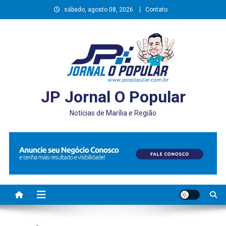
Skip
sábado, agosto 08, 2026
Contato
to
content
JP Jornal O Popular
Notícias de Marília e Região