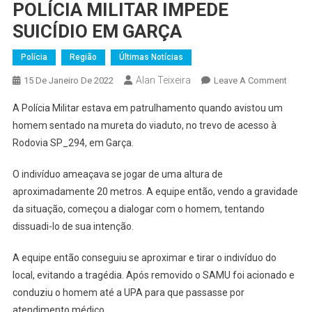
POLÍCIA MILITAR IMPEDE
SUICÍDIO EM GARÇA
Polícia
Região
Últimas Notícias
Alan Teixeira
On
15 De Janeiro De 2022
Leave A Comment
POLÍC
A Polícia Militar estava em patrulhamento quando avistou um
MILIT
homem sentado na mureta do viaduto, no trevo de acesso à
IMPED
Rodovia SP_294, em Garça.
SUICÍ
EM
O indivíduo ameaçava se jogar de uma altura de
GARÇ
aproximadamente 20 metros. A equipe então, vendo a gravidade
da situação, começou a dialogar com o homem, tentando
dissuadi-lo de sua intenção.
A equipe então conseguiu se aproximar e tirar o indivíduo do
local, evitando a tragédia. Após removido o SAMU foi acionado e
conduziu o homem até a UPA para que passasse por
atendimento médico.