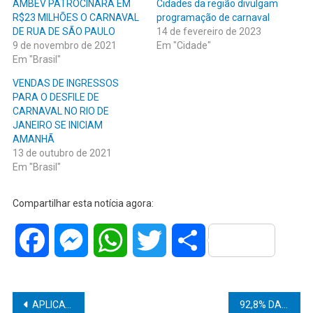
AMBEV PATROCINARÁ EM
Cidades da região divulgam
R$23 MILHÕES O CARNAVAL
programação de carnaval
DE RUA DE SÃO PAULO
14 de fevereiro de 2023
9 de novembro de 2021
Em "Cidade"
Em "Brasil"
VENDAS DE INGRESSOS
PARA O DESFILE DE
CARNAVAL NO RIO DE
JANEIRO SE INICIAM
AMANHÃ
13 de outubro de 2021
Em "Brasil"
Compartilhar esta notícia agora:
Facebook
Messenger
WhatsApp
Twitter
Share
Navegação
APLICATIVO PARA ACIONAR A PM OU OS BOMBEIROS É LANÇADO PELO GOVERNO DO ESTADO
92,8% DAS MULTAS DA BLITZ DE FIM DE ANO FORAM DE RECUSA A BAFÔMETRO