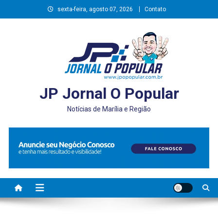
Skip
sexta-feira, agosto 07, 2026
Contato
to
content
JP Jornal O Popular
Notícias de Marília e Região