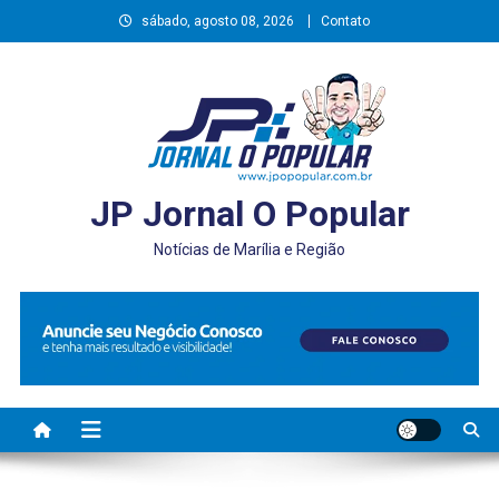
Skip
sábado, agosto 08, 2026
Contato
to
content
JP Jornal O Popular
Notícias de Marília e Região