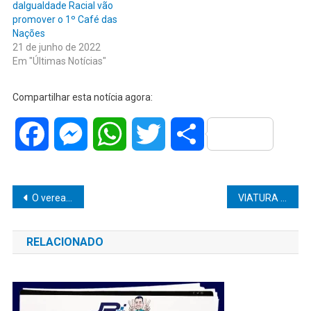
daIgualdade Racial vão
promover o 1º Café das
Nações
21 de junho de 2022
Em "Últimas Notícias"
Compartilhar esta notícia agora:
Facebook
Messenger
WhatsApp
Twitter
Share
Navegação
O vereador Danilo da Saúde parabeniza os agentes comunitário de saúde pelo seu dia.
VIATURA DA POLÍCIA E CARRO CAEM EM BALSA DURANTE PERSEGUIÇÃO
de
RELACIONADO
Post