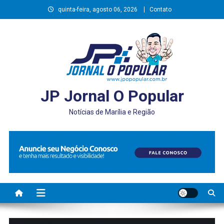
Skip
quinta-feira, agosto 06, 2026
Contato
to
content
JP Jornal O Popular
Notícias de Marília e Região