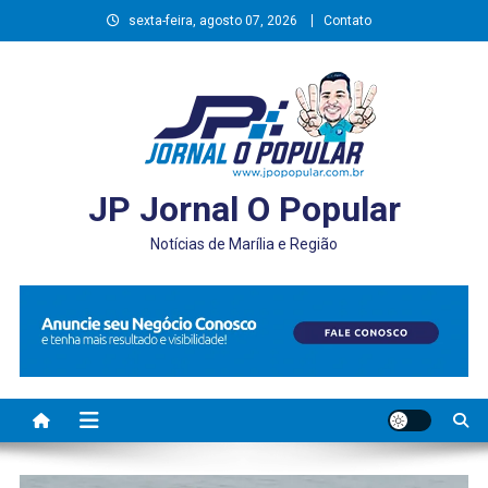
Skip
sexta-feira, agosto 07, 2026
Contato
to
content
JP Jornal O Popular
Notícias de Marília e Região