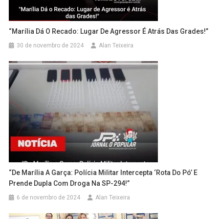
“Marília Dá O Recado: Lugar De Agressor É Atrás Das Grades!”
30 de novembro de 2024
Alan Teixeira
“De Marília A Garça: Polícia Militar Intercepta ‘Rota Do Pó’ E
Prende Dupla Com Droga Na SP-294!”
6 de novembro de 2024
Alan Teixeira