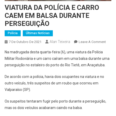
VIATURA DA POLÍCIA E CARRO
CAEM EM BALSA DURANTE
PERSEGUIÇÃO
Polícia
Últimas Notícias
Alan Teixeira
On
7 De Outubro De 2021
Leave A Comment
VIATU
Na madrugada desta quarta-feira (6), uma viatura da Polícia
DA
Militar Rodoviária e um carro caíram em uma balsa durante uma
POLÍCI
perseguição no estaleiro do porto do Rio Tietê, em Araçatuba.
E
CARR
De acordo com a polícia, havia dois ocupantes na viatura e no
CAEM
outro veículo, três suspeitos de um roubo que ocorreu em
EM
BALS
Valparaíso (SP).
DURA
Os suspeitos tentaram fugir pelo porto durante a perseguição,
PERSE
mas os dois veículos acabaram caindo na balsa.