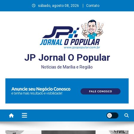
Skip
sábado, agosto 08, 2026
Contato
to
content
JP Jornal O Popular
Notícias de Marília e Região