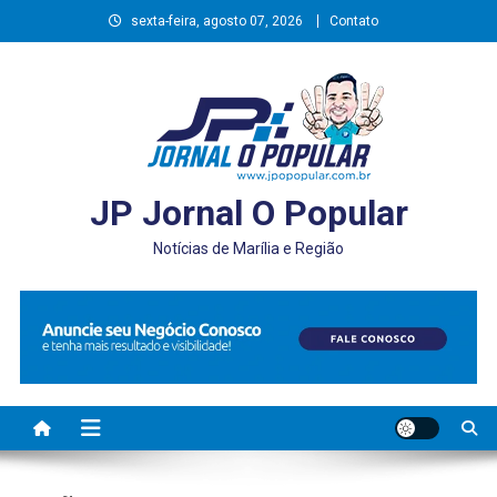
Skip
sexta-feira, agosto 07, 2026
Contato
to
content
JP Jornal O Popular
Notícias de Marília e Região