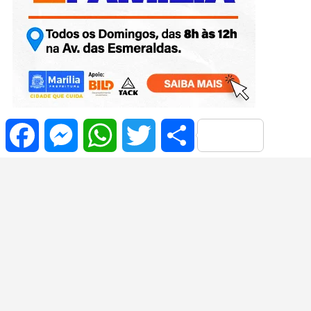
Facebook
Messenger
WhatsApp
Twitter
Share
Casino Charlevoix login security guide
Caesars Windsor Giovanni’s Gems Review Overview
Online Casino NB Overview and Options
Casino de Montreal Promo Code Guide 2026: Bonuses,
Payments, Mobile & Security
Prettiest OnlyFans Girl: What to Know