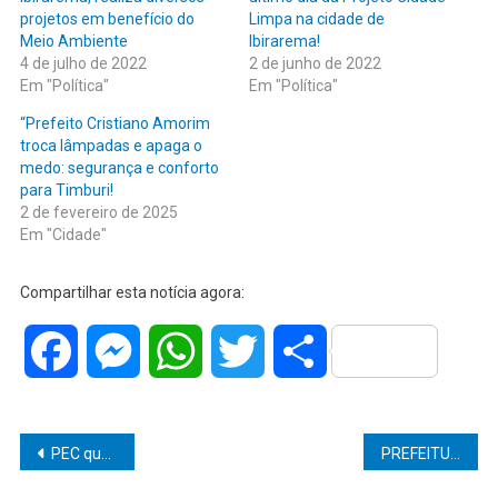
projetos em benefício do
Limpa na cidade de
Meio Ambiente
Ibirarema!
4 de julho de 2022
2 de junho de 2022
Em "Política"
Em "Política"
“Prefeito Cristiano Amorim
troca lâmpadas e apaga o
medo: segurança e conforto
para Timburi!
2 de fevereiro de 2025
Em "Cidade"
Compartilhar esta notícia agora:
Facebook
Messenger
WhatsApp
Twitter
Share
Navegação
PEC que propõe distritão nas próximas eleições foi aprovada por Comissão da Câmara.
PREFEITURA DE GARÇA FAZ RENEGOCIAÇÃO DE DÍVIDAS ATRAVÉS DO PREFIS PANDEMIA.
de