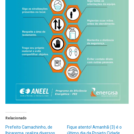
Relacionado
Prefeito Camachinho, de
Fique atento! Amanhã (3) é o
Ibirarema, realiza diversos
último dia da Projeto Cidade