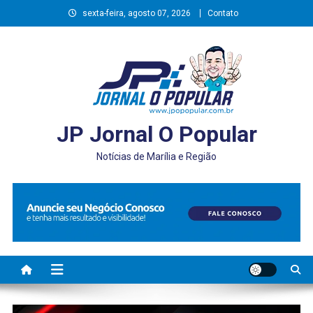
Skip
sexta-feira, agosto 07, 2026
Contato
to
content
JP Jornal O Popular
Notícias de Marília e Região