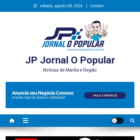
Skip
sábado, agosto 08, 2026
Contato
to
content
JP Jornal O Popular
Notícias de Marília e Região