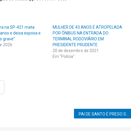
eira na SP-421 mata
MULHER DE 43 ANOS É ATROPELADA
nos e deixa esposa e
POR ÔNIBUS NA ENTRADA DO
o grave”
TERMINAL RODOVIÁRIO EM
de 2026
PRESIDENTE PRUDENTE
20 de dezembro de 2021
Em "Polícia"
PAI DE SANTO É PRESO SUSPEITO DE USAR FALSO DIAGNÓSTICO DE CÂNCER PARA ABUSAR DE MULHERES EM RITUAIS