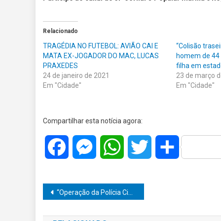
Relacionado
TRAGÉDIA NO FUTEBOL: AVIÃO CAI E
“Colisão tras
MATA EX-JOGADOR DO MAC, LUCAS
homem de 44 a
PRAXEDES
filha em estad
24 de janeiro de 2021
23 de março 
Em "Cidade"
Em "Cidade"
Compartilhar esta notícia agora:
Facebook
Messenger
WhatsApp
Twitter
Share
Navegação
“Operação da Polícia Civil mira vereador afastado em investigação sobre dinheiro da Fapi de Ourinhos”.
de