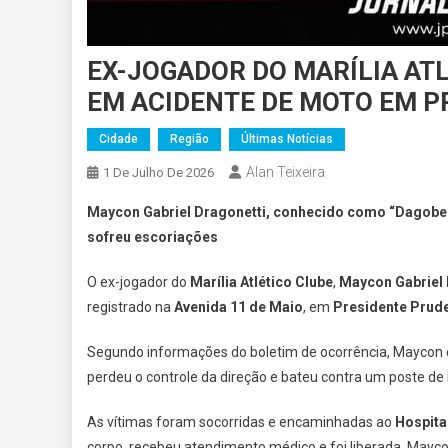
EX-JOGADOR DO MARÍLIA AT
EM ACIDENTE DE MOTO EM P
Cidade
Região
Últimas Notícias
Alan Teixeira
1 De Julho De 2026
Maycon Gabriel Dragonetti, conhecido como “Dagobert
sofreu escoriações
O ex-jogador do
Marília Atlético Clube
,
Maycon Gabriel 
registrado na
Avenida 11 de Maio
, em
Presidente Prud
Segundo informações do boletim de ocorrência, Maycon
perdeu o controle da direção e bateu contra um poste de 
As vítimas foram socorridas e encaminhadas ao
Hospita
corpo, recebeu atendimento médico e foi liberada. Mayc