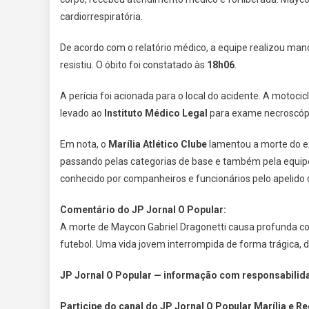
cardiorrespiratória.
De acordo com o relatório médico, a equipe realizou man
resistiu. O óbito foi constatado às
18h06
.
A perícia foi acionada para o local do acidente. A motoci
levado ao
Instituto Médico Legal
para exame necroscóp
Em nota, o
Marília Atlético Clube
lamentou a morte do ex
passando pelas categorias de base e também pela equipe 
conhecido por companheiros e funcionários pelo apelido
Comentário do JP Jornal O Popular:
A morte de Maycon Gabriel Dragonetti causa profunda c
futebol. Uma vida jovem interrompida de forma trágica, d
JP Jornal O Popular — informação com responsabilid
Participe do canal do JP Jornal O Popular Marília e 