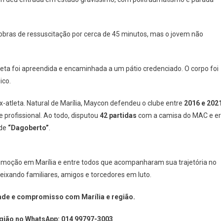
obras de ressuscitação por cerca de 45 minutos, mas o jovem não
cleta foi apreendida e encaminhada a um pátio credenciado. O corpo foi
ico.
-atleta. Natural de Marília, Maycon defendeu o clube entre
2016 e 202
profissional. Ao todo, disputou
42 partidas
com a camisa do MAC e e
 de
“Dagoberto”
.
omoção em Marília e entre todos que acompanharam sua trajetória no
eixando familiares, amigos e torcedores em luto.
ade e compromisso com Marília e região.
Região no WhatsApp: 014 99797-3003