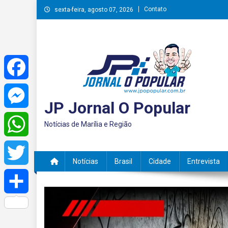
Skip
Contato
sexta-feira, agosto 07, 2026
to
content
Facebook
JP Jornal O Popular
Messenger
Notícias de Marília e Região
WhatsApp
Notícias
Brasil
Cidade
Entrevista
Twitter
Share