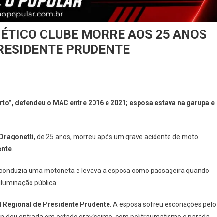
LÉTICO CLUBE MORRE AOS 25 ANOS
RESIDENTE PRUDENTE
o”, defendeu o MAC entre 2016 e 2021; esposa estava na garupa e
Dragonetti
, de 25 anos, morreu após um grave acidente de moto
ente
.
 conduzia uma motoneta e levava a esposa como passageira quando
iluminação pública.
l Regional de Presidente Prudente
. A esposa sofreu escoriações pelo
on deu entrada em estado gravíssimo, com politraumatismo e parada