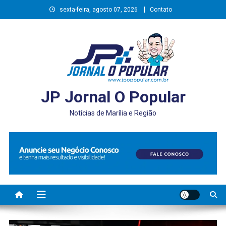
Skip
sexta-feira, agosto 07, 2026
Contato
to
content
JP Jornal O Popular
Notícias de Marília e Região