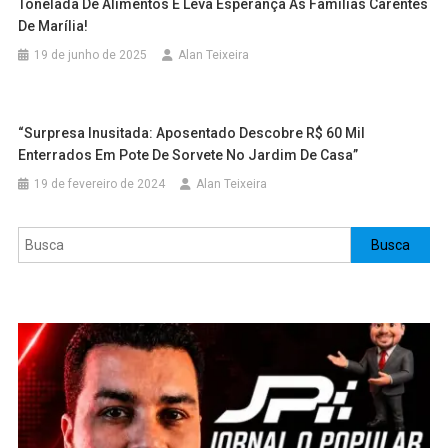
Tonelada De Alimentos E Leva Esperança Às Famílias Carentes
De Marília!
19 de junho de 2025
Alan Teixeira
“Surpresa Inusitada: Aposentado Descobre R$ 60 Mil
Enterrados Em Pote De Sorvete No Jardim De Casa”
19 de fevereiro de 2024
Alan Teixeira
Pesquisar
Busca