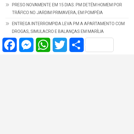
PRESO NOVAMENTE EM 15 DIAS: PM DETÉM HOMEM POR
TRÁFICO NO JARDIM PRIMAVERA, EM POMPÉIA
ENTREGA INTERROMPIDA LEVA PM A APARTAMENTO COM
DROGAS, SIMULACRO E BALANÇAS EM MARÍLIA
Facebook
Messenger
WhatsApp
Twitter
Share
Copyrights © | 2022 Todos os Direitos Reservados.
|
Theme: News Portal
by
Mystery Themes
.