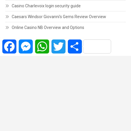
Casino Charlevoix login security guide
Caesars Windsor Giovanni’s Gems Review Overview
Online Casino NB Overview and Options
Facebook
Messenger
WhatsApp
Twitter
Share
Copyrights © | 2022 Todos os Direitos Reservados.
|
Theme: News Portal
by
Mystery Themes
.
Brasil
Cidade
Variedades
Polícia
Política
Região