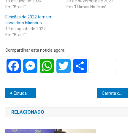
13 de julho de 2024
13 de dezembro de 2022
Em "Brasil"
Em "Últimas Notícias"
Eleições de 2022 tem um
candidato bilionário.
17 de agosto de 2022
Em "Brasil"
Compartilhar esta notícia agora:
Facebook
Messenger
WhatsApp
Twitter
Share
Navegação
Estudante de Medicina é morta a facadas e namorado é preso
Carreta carregada com alumínio tomba e interdita SP-294 em Marília
de
RELACIONADO
Post