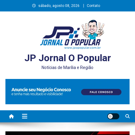
Skip
sábado, agosto 08, 2026
Contato
to
content
JP Jornal O Popular
Notícias de Marília e Região