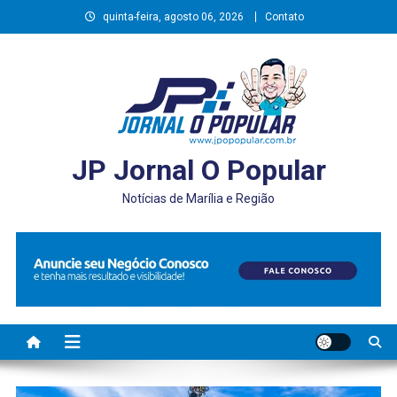
Skip
quinta-feira, agosto 06, 2026
Contato
to
content
JP Jornal O Popular
Notícias de Marília e Região