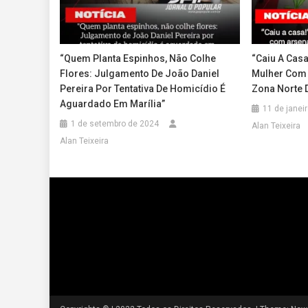
“Quem Planta Espinhos, Não Colhe
“Caiu A Casa
Flores: Julgamento De João Daniel
Mulher Com 
Pereira Por Tentativa De Homicídio É
Zona Norte D
Aguardado Em Marília”
11 de janei
1 de setembro de 2024
Alan Teixeira
Alan Teixeira