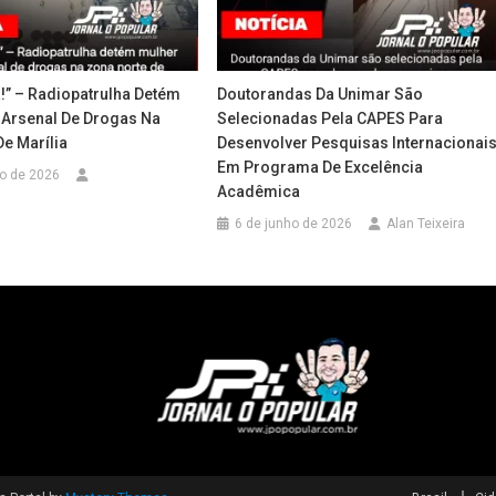
!” – Radiopatrulha Detém
Doutorandas Da Unimar São
Arsenal De Drogas Na
Selecionadas Pela CAPES Para
e Marília
Desenvolver Pesquisas Internacionai
Em Programa De Excelência
ro de 2026
Acadêmica
6 de junho de 2026
Alan Teixeira