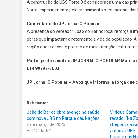
A construção da UBS Porte 3 é considerada uma das princ
Norte, especialmente pelo crescimento populacional dos 
Comentário do JP Jornal O Popular:
A presença do vereador João do Bar no local reforça a 
obras que impactam diretamente a vida da população. 
região que cresceu e precisa de mais atenção, estrutur
Participe do canal do JP JORNAL O POPULAR Marília 
014 99797-3003
JP Jornal O Popular – A voz que informa, a força que 
Relacionado
João do Bar celebra avanço na saúde
Vinicius Cama
com nova UBS no Parque das Nações
recado: “Na Z
2 de março de 2025
chegou pra val
Em "Cidade"
autoriza UBS 
Parque das N