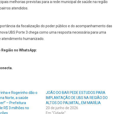
ipais melhorias previstas para a rede municipal de saúde na região
bairros atendidos.
importância da fiscalização do poder público e do acompanhamento das
A nova UBS Porte 3 chega como uma resposta necessária para uma
a e atendimento humanizado.
e Região no WhatsApp:
conecta.
rinha e Rogerinho dão o
JOÃO DO BAR PEDE ESTUDOS PARA
ona Norte, a saúde
IMPLANTAÇÃO DE UBS NA REGIÃO DO
er!” – Prefeitura
ALTOS DO PALMITAL, EM MARÍLIA
de R$ 3 milhões no
20 de junho de 2026
ações
Em "Cidade"