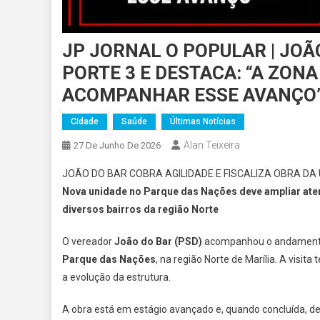
JP JORNAL O POPULAR | JOÃ
PORTE 3 E DESTACA: “A ZON
ACOMPANHAR ESSE AVANÇO
Cidade
Saúde
Últimas Notícias
Alan Teixeira
27 De Junho De 2026
JOÃO DO BAR COBRA AGILIDADE E FISCALIZA OBRA DA 
Nova unidade no Parque das Nações deve ampliar ate
diversos bairros da região Norte
O vereador
João do Bar (PSD)
acompanhou o andamento
Parque das Nações
, na região Norte de Marília. A visita
a evolução da estrutura.
A obra está em estágio avançado e, quando concluída, de