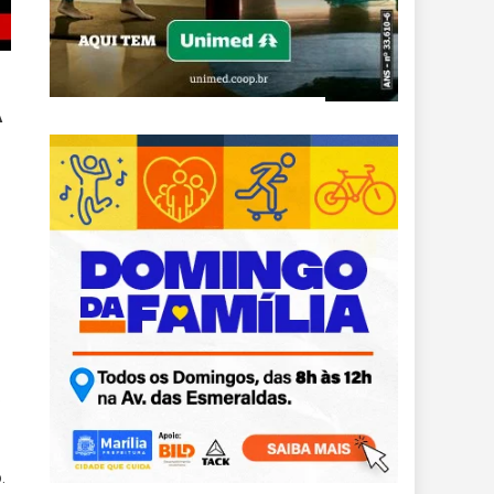
A
o
.