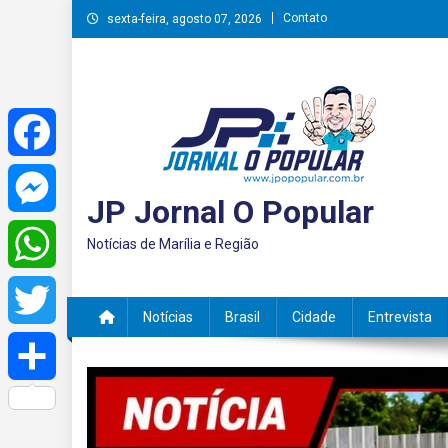
Skip
Contato
sexta-feira, agosto 07, 2026
to
content
Facebook
JP Jornal O Popular
Messenger
Notícias de Marília e Região
WhatsApp
Notícias
Brasil
Cidade
Entrevista
Twitter
Share