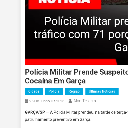
Polícia Militar Prende Suspei
Cocaína Em Garça
Cidade
Polícia
Região
Últimas Notícias
Alan Teixeira
25 De Junho De 2026
GARÇA/SP
— A Polícia Militar prendeu, na tarde de terç
patrulhamento preventivo em Garça.