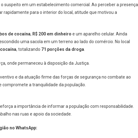
u o suspeito em um estabelecimento comercial. Ao perceber a presença
r rapidamente para o interior do local, atitude que motivou a
bos de cocaína
,
R$ 200 em dinheiro
e um aparelho celular. Ainda
a escondido uma sacola em um terreno ao lado do comércio. No local
 cocaína
, totalizando
71 porções da droga
.
arça, onde permaneceu à disposição da Justiça.
eventivo e da atuação firme das forças de segurança no combate ao
s e compromete a tranquilidade da população.
e reforça a importância de informar a população com responsabilidade.
abalho nas ruas e apoio da sociedade.
egião no WhatsApp: