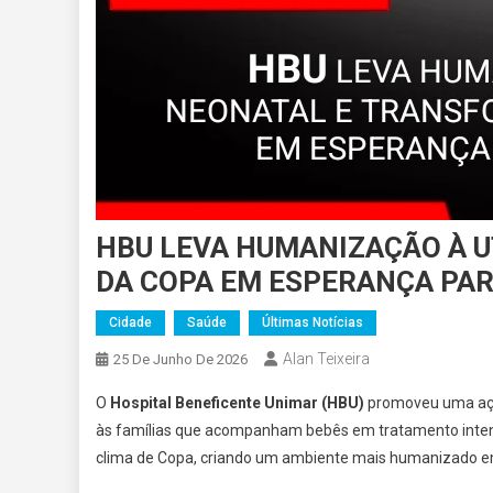
HBU LEVA HUMANIZAÇÃO À U
DA COPA EM ESPERANÇA PAR
Cidade
Saúde
Últimas Notícias
Alan Teixeira
25 De Junho De 2026
O
Hospital Beneficente Unimar (HBU)
promoveu uma açã
às famílias que acompanham bebês em tratamento intens
clima de Copa, criando um ambiente mais humanizado em 