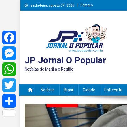
Skip
Contato
sexta-feira, agosto 07, 2026
to
content
Facebook
JP Jornal O Popular
Messenger
Notícias de Marília e Região
WhatsApp
Notícias
Brasil
Cidade
Entrevista
Twitter
Share