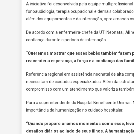
A iniciativa foi desenvolvida pela equipe multiprofission
fonoaudiologia, terapia ocupacional e demais colaborador
além dos equipamentos e da internação, aproximando os
De acordo com a enfermeira-chefe da UTI Neonatal,
Alin
confiança durante o período de internação.
“Queremos mostrar que esses bebês também fazem p
reacender a esperança, a força e a confiança das fam
Referência regional em assistência neonatal de alta com
necessitam de cuidados especializados. Além da estrutura
compromisso com um atendimento que valoriza também o
Para a superintendente do Hospital Beneficente Unimar,
importância da humanização no cuidado hospitalar.
“Quando proporcionamos momentos como esse, levamo
desafios diários ao lado de seus filhos. A humanizaçã