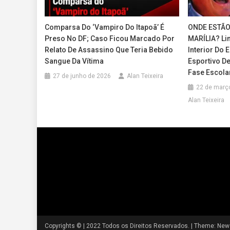
Comparsa Do ‘Vampiro Do Itapoã’ É
ONDE ESTÃO
Preso No DF; Caso Ficou Marcado Por
MARÍLIA? Li
Relato De Assassino Que Teria Bebido
Interior Do 
Sangue Da Vítima
Esportivo D
Fase Escola
27 de junho de 2026
Alan Teixeira
22 de març
Alan Teixeira
Copyrights © | 2022 Todos os Direitos Reservados.
|
Theme: News