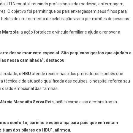
al da UTI Neonatal, reunindo profissionais da medicina, enfermagem,
es. O objetivo foi permitir que os pais enxergassem seus filhos para
 bebês de um momento de celebração vivido por milhões de pessoas.
e Marzola
, a ação fortalece o vínculo familiar e ajuda a renovar a
arte desse momento especial. São pequenos gestos que ajudam a
ílias nessa caminhada”, destacou.
plexidade, o
HBU
atende recém-nascidos prematuros e bebês que
 técnica e da atuação qualificada das equipes, o hospital reforça seu
 lado emocional das famílias.
Márcia Mesquita Serva Reis
, ações como essa demonstram a
s conforto, carinho e esperança para pais que enfrentam
o é um dos pilares do HBU”, afirmou.