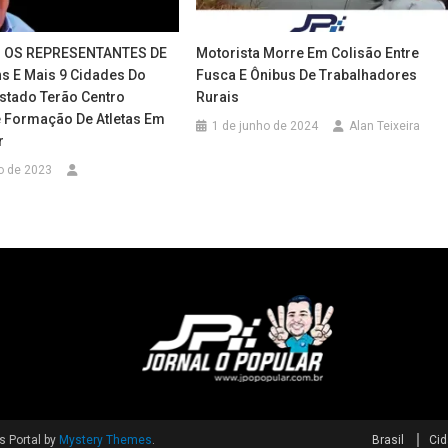
 OS REPRESENTANTES DE
Motorista Morre Em Colisão Entre
ns E Mais 9 Cidades Do
Fusca E Ônibus De Trabalhadores
Estado Terão Centro
Rurais
e Formação De Atletas Em
1 de junho de 2024
Alan Teixeira
r
o de 2023
 Portal by
Mystery Themes
.
Brasil
Ci