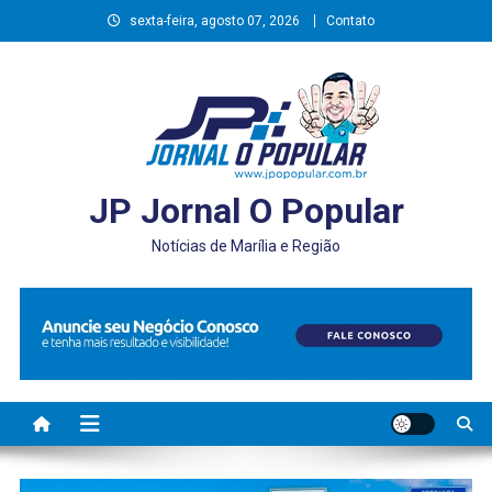
Skip
sexta-feira, agosto 07, 2026
Contato
to
content
JP Jornal O Popular
Notícias de Marília e Região