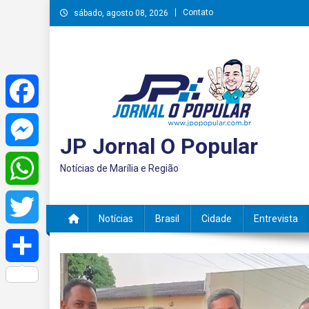
Skip
Contato
sábado, agosto 08, 2026
to
content
Facebook
JP Jornal O Popular
Messenger
Notícias de Marília e Região
WhatsApp
Notícias
Brasil
Cidade
Entrevista
Twitter
Share