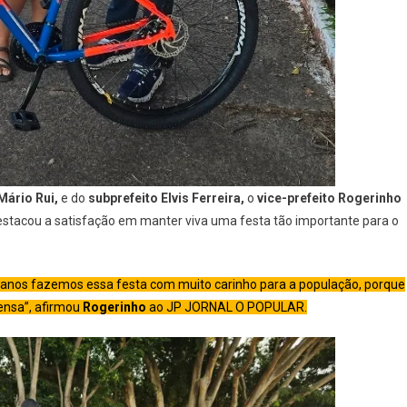
Mário Rui,
e do
subprefeito Elvis Ferreira,
o
vice-prefeito Rogerinho
estacou a satisfação em manter viva uma festa tão importante para o
 os anos fazemos essa festa com muito carinho para a população, porque
ensa”, afirmou
Rogerinho
ao JP JORNAL O POPULAR.