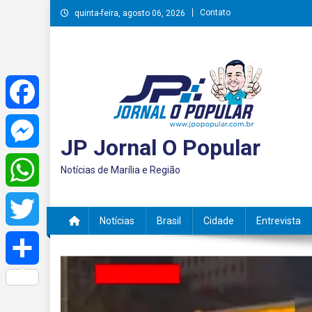
Skip
Contato
quinta-feira, agosto 06, 2026
to
content
Facebook
JP Jornal O Popular
Messenger
Notícias de Marília e Região
WhatsApp
Notícias
Brasil
Cidade
Entrevista
Twitter
Share