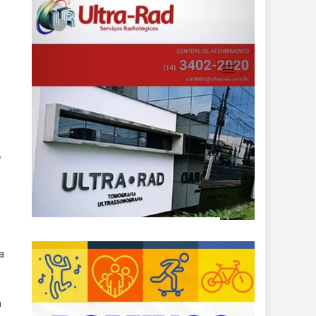
8
a
m