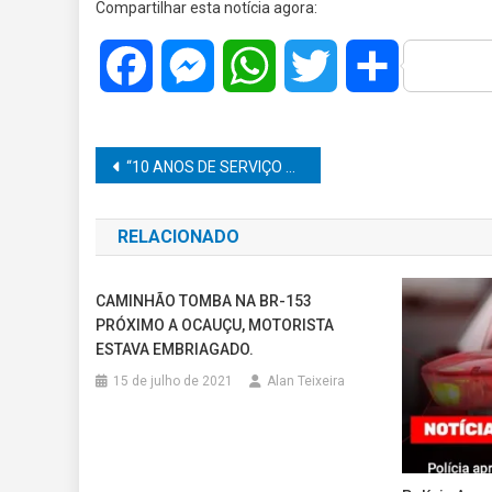
Compartilhar esta notícia agora:
Facebook
Messenger
WhatsApp
Twitter
Share
Navegação
“10 ANOS DE SERVIÇO ESSENCIAL”: UPA NORTE SE CONSOLIDA COMO REFERÊNCIA EM URGÊNCIA E EMERGÊNCIA EM MARÍLIA
de
RELACIONADO
Post
CAMINHÃO TOMBA NA BR-153
PRÓXIMO A OCAUÇU, MOTORISTA
ESTAVA EMBRIAGADO.
15 de julho de 2021
Alan Teixeira