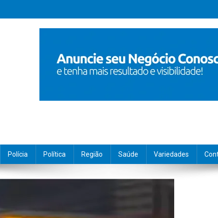
Polícia
Política
Região
Saúde
Variedades
Con