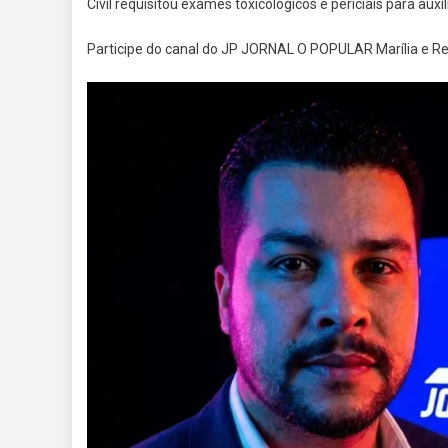
Civil requisitou exames toxicológicos e periciais para auxi
Participe do canal do JP JORNAL O POPULAR Marília e 