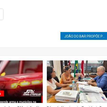
JOÃO DO BAR PROPÕE PROJETO DE TÊNIS DE MESA PARA CRIANÇAS E ADOLESCENTES DA CASA DO PEQUENO CIDADÃO EM MARÍLIA