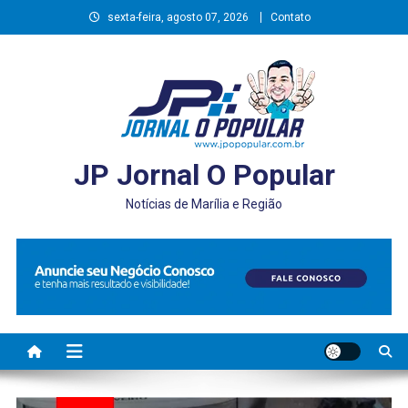
Skip
sexta-feira, agosto 07, 2026
Contato
to
content
JP Jornal O Popular
Notícias de Marília e Região