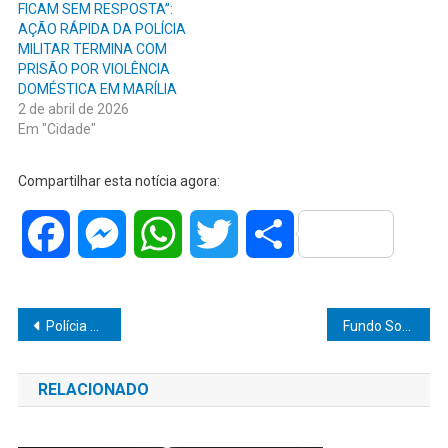
FICAM SEM RESPOSTA”:
AÇÃO RÁPIDA DA POLÍCIA
MILITAR TERMINA COM
PRISÃO POR VIOLÊNCIA
DOMÉSTICA EM MARÍLIA
2 de abril de 2026
Em "Cidade"
Compartilhar esta notícia agora:
Facebook
Messenger
WhatsApp
Twitter
Share
Navegação
Polícia Rodoviária apreende carga de contrabando avaliada em R$ 2,2 milhões em Paraguaçu Paulista
Fundo Social de Marília entrega 100 cobertores à ala SUS do Hospital da Unimar e reforça atendimento humanizado durante período de frio
de
RELACIONADO
Post