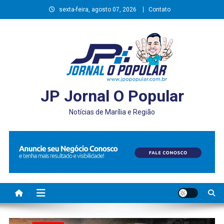
Skip
sexta-feira, agosto 07, 2026
Contato
to
content
JP Jornal O Popular
Notícias de Marília e Região